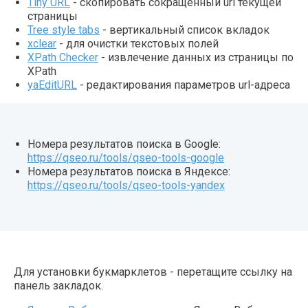
Tiny URL
- скопировать сокращенный url текущей
страницы
Tree style tabs
- вертикальный список вкладок
xclear
- для очистки текстовых полей
XPath Checker
- извлечение данных из страницы по
XPath
yaEditURL
- редактирования параметров url-адреса
Номера результатов поиска в Google:
https://qseo.ru/tools/qseo-tools-google
Номера результатов поиска в Яндексе:
https://qseo.ru/tools/qseo-tools-yandex
Для установки букмарклетов - перетащите ссылку на
панель закладок.