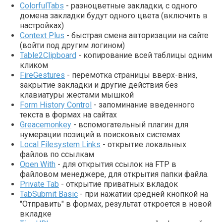
ColorfulTabs
- разноцветные закладки, с одного
домена закладки будут одного цвета (включить в
настройках)
Context Plus
- быстрая смена авторизации на сайте
(войти под другим логином)
Table2Clipboard
- копирование всей таблицы одним
кликом
FireGestures
- перемотка страницы вверх-вниз,
закрытие закладки и другие действия без
клавиатуры жестами мышкой
Form History Control
- запоминание введенного
текста в формах на сайтах
Greacemonkey
- вспомогательный плагин для
нумерации позиций в поисковых системах
Local Filesystem Links
- открытие локальных
файлов по ссылкам
Open With
- для открытия ссылок на FTP в
файловом менеджере, для открытия папки файла.
Private Tab
- открытие приватных вкладок
TabSubmit Basic
- при нажатии средней кнопкой на
"Отправить" в формах, результат откроется в новой
вкладке